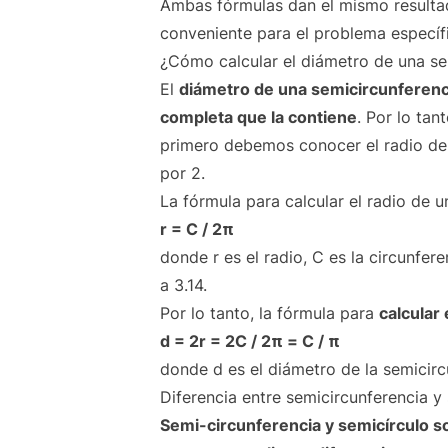
Ambas fórmulas dan el mismo resultad
conveniente para el problema específ
¿Cómo calcular el diámetro de una se
El
diámetro de una semicircunferencia
completa que la contiene
. Por lo tan
primero debemos conocer el radio de 
por 2.
La fórmula para calcular el radio de u
r = C / 2π
donde r es el radio, C es la circunf
a 3.14.
Por lo tanto, la fórmula para
calcular
d = 2r = 2C / 2π = C / π
donde d es el diámetro de la semicirc
Diferencia entre semicircunferencia y
Semi-circunferencia y semicírculo so